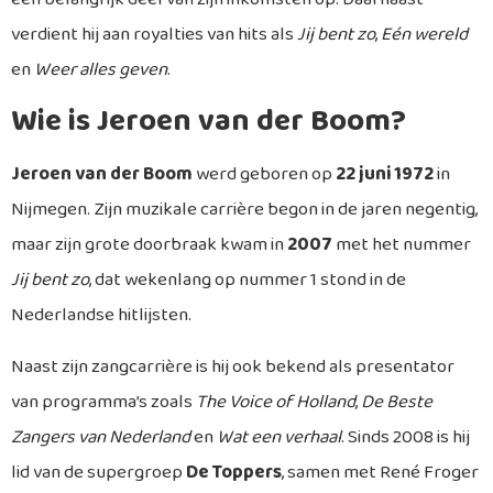
verdient hij aan royalties van hits als
Jij bent zo
,
Eén wereld
en
Weer alles geven
.
Wie is Jeroen van der Boom?
Jeroen van der Boom
werd geboren op
22 juni 1972
in
Nijmegen. Zijn muzikale carrière begon in de jaren negentig,
maar zijn grote doorbraak kwam in
2007
met het nummer
Jij bent zo
, dat wekenlang op nummer 1 stond in de
Nederlandse hitlijsten.
Naast zijn zangcarrière is hij ook bekend als presentator
van programma’s zoals
The Voice of Holland
,
De Beste
Zangers van Nederland
en
Wat een verhaal
. Sinds 2008 is hij
lid van de supergroep
De Toppers
, samen met René Froger