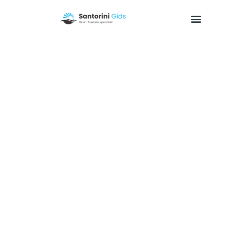
Het weer op Santorini
Santorini weer, tips & informatie
De belangrijkste en drukste stad van het eiland Rhodos.
Dat is uiteraard de hoofdstad Rhodos Stad. Deze stad is
niet alleen belangrijk, maar is ook bijzonder fraai.