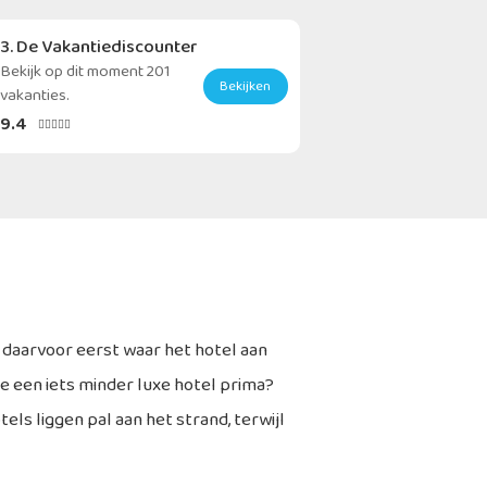
3. De Vakantiediscounter
Bekijk op dit moment 201
Bekijken
vakanties.
9.4





l daarvoor eerst waar het hotel aan
je een iets minder luxe hotel prima?
els liggen pal aan het strand, terwijl