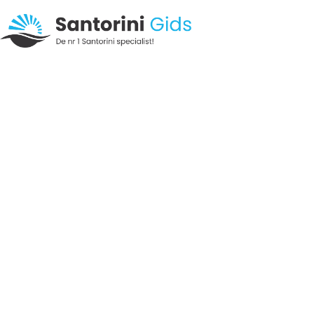
K
Aan de oostkust van het eiland Santorini is de bad