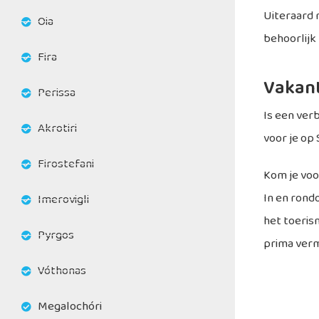
Uiteraard 
Oia
behoorlijk 
Fira
Vakant
Perissa
Is een verb
Akrotiri
voor je op 
Firostefani
Kom je voo
In en rond
Imerovigli
het toerism
Pyrgos
prima ver
Vóthonas
Megalochóri