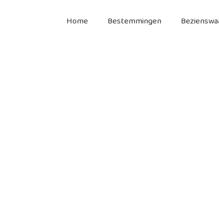
Home
Bestemmingen
Bezienswa
amari, Santorini
Kamari, tips & informatie
plaats Kamari te vinden. Deze badplaats is in de afgelopen jare
geworden.