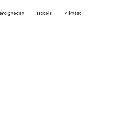
ardigheden
Hotels
Klimaat
n bijzonder populair en druk