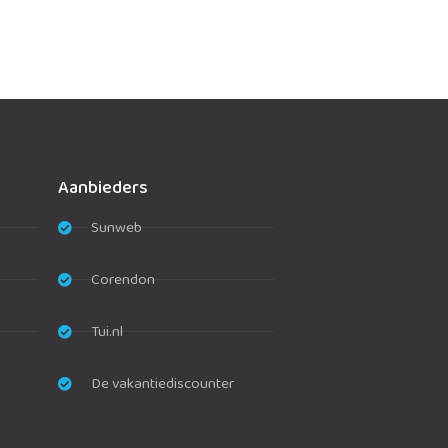
Aanbieders
Sunweb
Corendon
Tui.nl
De vakantiediscounter