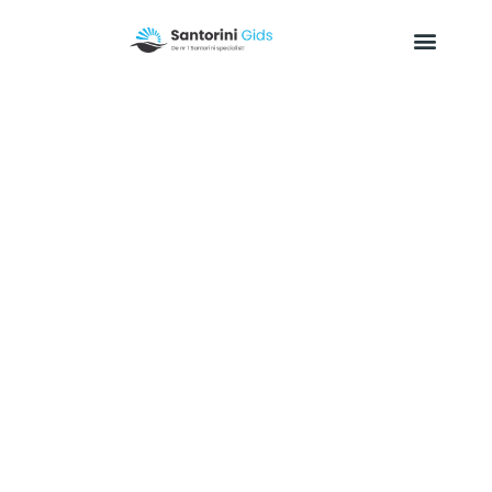
Vakantiediscounter
Santorini
Vakantiediscounter, tips & informatie
Een heerlijke en voordelige vakantie naar Santorini. Zo’n
vakantie boeken doe je via VakantieDiscounter. Deze
aanbieder biedt de beste deals tegen de scherpste
prijzen aan.