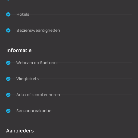
Hotels
Bezienswaardigheden
Informatie
Webcam op Santorini
Vliegtickets
Auto of scooter huren
Santorini vakantie
Aanbieders