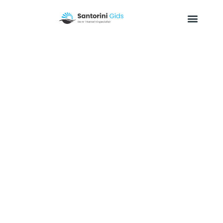
Bestemmingen
Santorini
Bestemmingen, tips & informatie
Ben je van plan om naar het prachtige eiland Santorini
toe te gaan? Dan heb je de keuze uit meer dan voldoende
bestemmingen. Op dit eiland zijn namelijk veel mooie
plekjes, veel mooie accommodaties en veel gezellige
plaatjes te vinden.