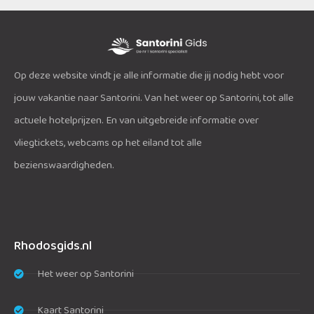
Op deze website vindt je alle informatie die jij nodig hebt voor
jouw vakantie naar Santorini. Van het weer op Santorini, tot alle
actuele hotelprijzen. En van uitgebreide informatie over
vliegtickets, webcams op het eiland tot alle
bezienswaardigheden.
Rhodosgids.nl
Het weer op Santorini
Kaart Santorini