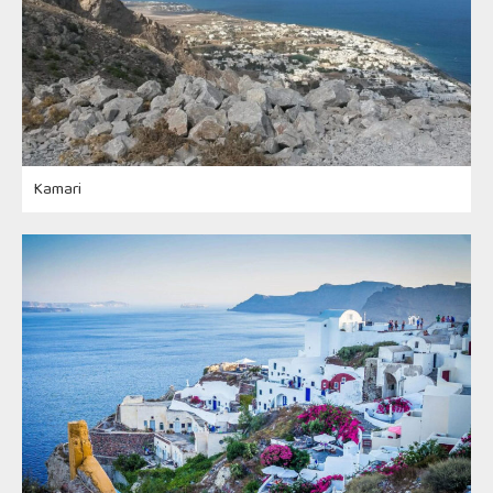
Kamari